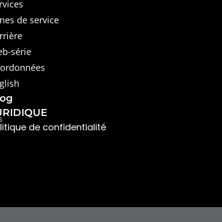
rvices
nes de service
rrière
b-série
ordonnées
glish
log
URIDIQUE
S
litique de confidentialité