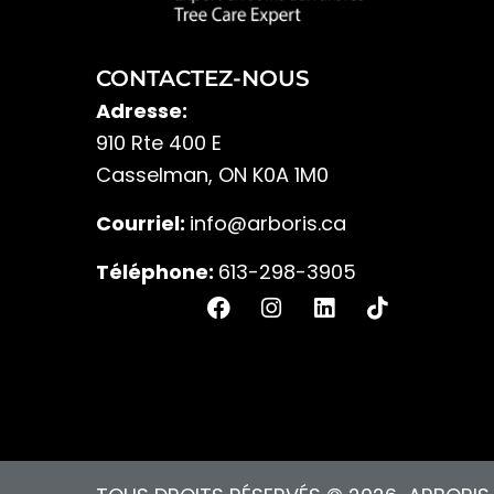
CONTACTEZ-NOUS
Adresse
:
910 Rte 400 E
Casselman, ON K0A 1M0
Courriel:
info@arboris.ca
Téléphone
:
613-298-3905
F
I
L
T
a
n
i
i
c
s
n
k
e
t
k
t
b
a
e
o
o
g
d
k
o
r
i
k
a
n
m