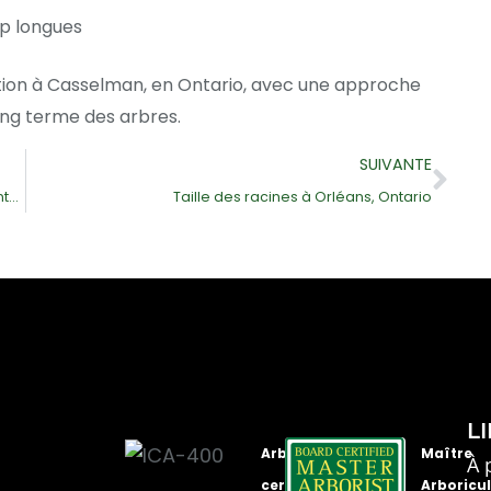
op longues
ion à Casselman, en Ontario, avec une approche
long terme des arbres.
Sui
SUIVANTE
Installation d’un hauban dans un arbre à Rockland, Ontario
Taille des racines à Orléans, Ontario
L
Arboriculteurs
Maître
À 
certifiés
Arboricu